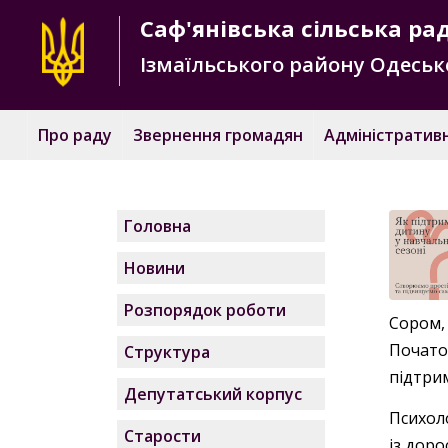
Саф'янівська
сільська ра
Ізмаїльського району
Одесько
Про раду
Звернення громадян
Адміністративн
Головна
Новини
Розпорядок роботи
Сором,
Почато
Структура
підтри
Депутатський корпус
Психол
Старости
із доро