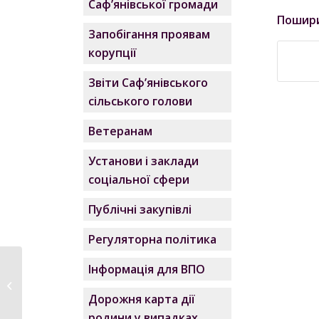
Саф’янівської громади
Пошир
Запобігання проявам
корупції
Звіти Саф’янівського
сільського голови
Ветеранам
Установи і заклади
соціальної сфери
Публічні закупівлі
Регуляторна політика
Інформація для ВПО
Реєстрація продажу
(повернення) товарів
Дорожня карта дії
у...
родини у випадках,