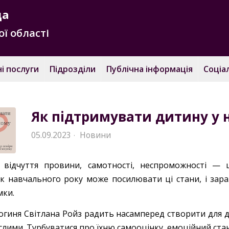
да
ї області
і послуги
Підрозділи
Публічна інформація
Соціа
Як підтримувати дитину у 
05.09.2023
Новини
·
 відчуття провини, самотності, неспроможності — ц
к навчального року може посилювати ці стани, і зар
мки.
огиня Світлана Ройз радить насамперед створити для ді
слими. Турбуватися про їхню самооцінку, емоційний ста