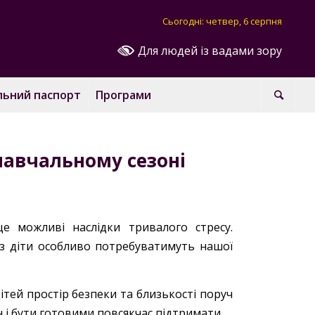
Сьогодні: четвер, 6 серпня
Для людей із вадами зору
льний паспорт
Програми
навчальному сезоні
е можливі наслідки тривалого стресу.
аз діти особливо потребуватимуть нашої
тей простір безпеки та близькості поруч
н і бути готовими повсякчас підтримати.