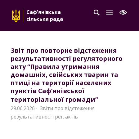
Саф'янівська
сільська рада
Звіт про повторне відстеження
результативності регуляторного
акту “Правила утримання
домашніх, свійських тварин та
птиці на території населених
пунктів Саф’янівської
територіальної громади”
29.06.2026
Звіти про відстеження
·
результативності рег. актів