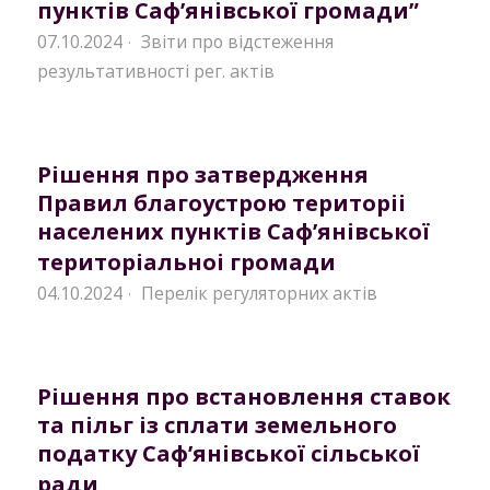
пунктів Саф’янівської громади”
07.10.2024
Звіти про відстеження
·
результативності рег. актів
Рішення про затвердження
Правил благоустрою територii
населених пунктiв Саф’янiвської
територiальноi громади
04.10.2024
Перелік регуляторних актів
·
Рішення про встановлення ставок
та пільг із сплати земельного
податку Саф’янівської сільської
ради