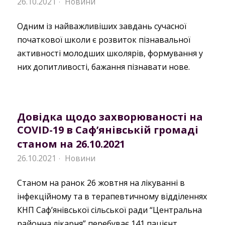
26.10.2021
Новини
·
Одним із найважливіших завдань сучасної
початкової школи є розвиток пізнавальної
активності молодших школярів, формування у
них допитливості, бажання пізнавати нове.
Довідка щодо захворюваності на
COVID-19 в Саф’янівській громаді
станом на 26.10.2021
26.10.2021
Новини
·
Станом на ранок 26 жовтня на лікуванні в
інфекційному та в терапевтичному відділеннях
КНП Саф’янівської сільської ради “Центральна
районна лікарня” перебуває 141 пацієнт.